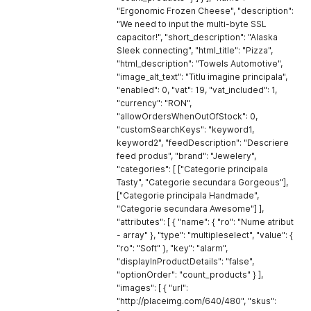
"Ergonomic Frozen Cheese", "description":
"We need to input the multi-byte SSL
capacitor!", "short_description": "Alaska
Sleek connecting", "html_title": "Pizza",
"html_description": "Towels Automotive",
"image_alt_text": "Titlu imagine principala",
"enabled": 0, "vat": 19, "vat_included": 1,
"currency": "RON",
"allowOrdersWhenOutOfStock": 0,
"customSearchKeys": "keyword1,
keyword2", "feedDescription": "Descriere
feed produs", "brand": "Jewelery",
"categories": [ ["Categorie principala
Tasty", "Categorie secundara Gorgeous"],
["Categorie principala Handmade",
"Categorie secundara Awesome"] ],
"attributes": [ { "name": { "ro": "Nume atribut
- array" }, "type": "multipleselect", "value": {
"ro": "Soft" }, "key": "alarm",
"displayInProductDetails": "false",
"optionOrder": "count_products" } ],
"images": [ { "url":
"http://placeimg.com/640/480", "skus":