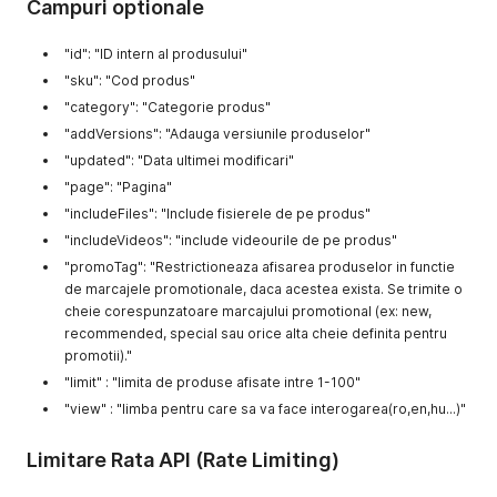
Campuri optionale
"id": "ID intern al produsului"
"sku": "Cod produs"
"category": "Categorie produs"
"addVersions": "Adauga versiunile produselor"
"updated": "Data ultimei modificari"
"page": "Pagina"
"includeFiles": "Include fisierele de pe produs"
"includeVideos": "include videourile de pe produs"
"promoTag": "Restrictioneaza afisarea produselor in functie
de marcajele promotionale, daca acestea exista. Se trimite o
cheie corespunzatoare marcajului promotional (ex: new,
recommended, special sau orice alta cheie definita pentru
promotii)."
"limit" : "limita de produse afisate intre 1-100"
"view" : "limba pentru care sa va face interogarea(ro,en,hu...)"
Limitare Rata API (Rate Limiting)