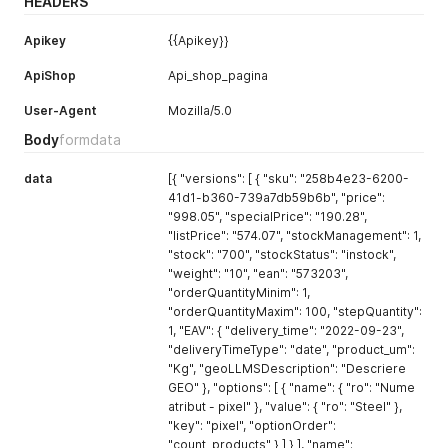
HEADERS
Apikey
{{Apikey}}
ApiShop
Api_shop_pagina
User-Agent
Mozilla/5.0
Body
formdata
data
[{ "versions": [ { "sku": "258b4e23-6200-
41d1-b360-739a7db59b6b", "price":
"998.05", "specialPrice": "190.28",
"listPrice": "574.07", "stockManagement": 1,
"stock": "700", "stockStatus": "instock",
"weight": "10", "ean": "573203",
"orderQuantityMinim": 1,
"orderQuantityMaxim": 100, "stepQuantity":
1, "EAV": { "delivery_time": "2022-09-23",
"deliveryTimeType": "date", "product_um":
"Kg", "geoLLMSDescription": "Descriere
GEO" }, "options": [ { "name": { "ro": "Nume
atribut - pixel" }, "value": { "ro": "Steel" },
"key": "pixel", "optionOrder":
"count_products" } ] } ], "name":