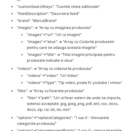
"value"
:
"Valoare atribut"
}
"customSearchKeys": "Cuvinte cheie aditionale"
}
"feedDescription": "Descriere feed"
}
"brand": "Marca/Brand"
]
,
"ean"
:
"EAN"
,
"images": => "Array cu imaginea produsului"
"videos"
:
[
"images"->"url": "Url-ul imaginii"
"URL video"
"images"->"skus": => "Array cu Codurile produselor
]
,
"files"
pentru care se adauga aceasta imagine"
:
[
"URL fisiere"
"images"->"title": => "Titlul imaginii principale pentru
]
,
produsele indicate in skus"
"updated"
:
"Ultima modificare"
,
"created"
"videos": => "Array cu videourile produsului"
:
"Data crearii"
,
"delivery_time"
:
"Timp de livrare"
,
"videos"->"video": "Url Video"
"delivery_time_type"
:
"Tip timp de livrare"
,
"videos"->"type": "Tip video, poate fii: youtube / vimeo"
"bundleItems"
:
[
{
"files": => "Array cu fisierele produsului"
"sku"
:
"SKU componenta"
,
"files"->"path": "Url-ul fisier extern de unde se importa,
"quantity"
:
"Cantitate"
extensii acceptate: jpg, jpeg, png, pdf, xml, csv, docs,
}
,
docx, zip, rar, txt, xls, xlsx"
{
"sku"
:
"SKU componenta"
,
"options"->"replaceCategories": "1 sau 0 - Inlocueste
"quantity"
:
"Cantitate"
categoriile produsului"
}
"options"->"ignoreImagesIfExists": "1 sau 0 - Ignora Imaginile