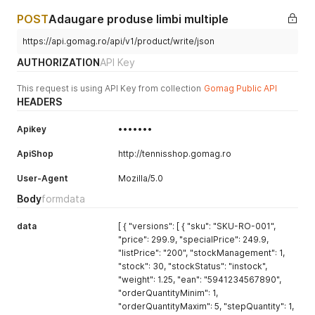
          \"key\"
:
 \"capacitor\"          

"stock"
:
"269"
,
}
"stockStatus"
:
"instock"
,
POST
Adaugare produse limbi multiple
]
"weight"
:
"939"
,
}
,
"ean"
:
"293173"
,
https://api.gomag.ro/api/v1/product/write/json
{
"orderQuantityMinim"
:
1
,
AUTHORIZATION
API Key
      \"sku\"
:
 \"cea25c03
-
f25b
-
4586
-
b8de
-
55a549a61310\"
,
"stepQuantity"
:
1
,
      \"price\"
:
 \"
176.56
\"
,
"EAV"
:
{
This request is using API Key from collection
Gomag Public API
      \"specialPrice\"
:
 \"
975.79
\"
,
"delivery_time"
:
"2022-09-23"
,
HEADERS
      \"stockManagement\"
:
1
,
"deliveryTimeType"
:
"date"
,
      \"stock\"
:
 \"
873
\"
,
"product_um"
:
"Kg"
      \"stockStatus\"
:
 \"instock\"
,
}
,
Apikey
•••••••
      \"weight\"
:
 \"
332
\"
,
"options"
:
[
      \"ean\"
:
 \"
435238
\"
,
ApiShop
{
http://tennisshop.gomag.ro
      \"orderQuantityMinim\"
:
1
,
"name"
:
{
      \"stepQuantity\"
:
1
,
User-Agent
Mozilla/5.0
"ro"
:
"Nume atribut - card"
      \"
EAV
\"
:
{
}
,
Body
formdata
        \"delivery_time\"
:
 \"
2022
-
09
-
23
\"
,
"value"
:
{
        \"deliveryTimeType\"
:
 \"date\"
,
"ro"
:
"Metal"
data
[ { "versions": [ { "sku": "SKU-RO-001",
        \"product_um\"
:
 \"Kg\"

}
,
"price": 299.9, "specialPrice": 249.9,
}
,
"key"
:
"microchip"
"listPrice": "200", "stockManagement": 1,
      \"options\"
:
[
}
{
"stock": 30, "stockStatus": "instock",
]
,
          \"name\"
:
{
"weight": 1.25, "ean": "5941234567890",
"id"
:
1784
            \"ro\"
:
 \"Nume atribut 
-
 microchip\"

}
,
"orderQuantityMinim": 1,
}
,
{
"orderQuantityMaxim": 5, "stepQuantity": 1,