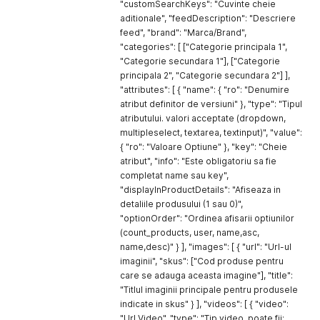
"customSearchKeys": "Cuvinte cheie
aditionale", "feedDescription": "Descriere
feed", "brand": "Marca/Brand",
"categories": [ ["Categorie principala 1",
"Categorie secundara 1"], ["Categorie
principala 2", "Categorie secundara 2"] ],
"attributes": [ { "name": { "ro": "Denumire
atribut definitor de versiuni" }, "type": "Tipul
atributului. valori acceptate (dropdown,
multipleselect, textarea, textinput)", "value":
{ "ro": "Valoare Optiune" }, "key": "Cheie
atribut", "info": "Este obligatoriu sa fie
completat name sau key",
"displayInProductDetails": "Afiseaza in
detaliile produsului (1 sau 0)",
"optionOrder": "Ordinea afisarii optiunilor
(count_products, user, name,asc,
name,desc)" } ], "images": [ { "url": "Url-ul
imaginii", "skus": ["Cod produse pentru
care se adauga aceasta imagine"], "title":
"Titlul imaginii principale pentru produsele
indicate in skus" } ], "videos": [ { "video":
"Url Video", "type": "Tip video, poate fii: