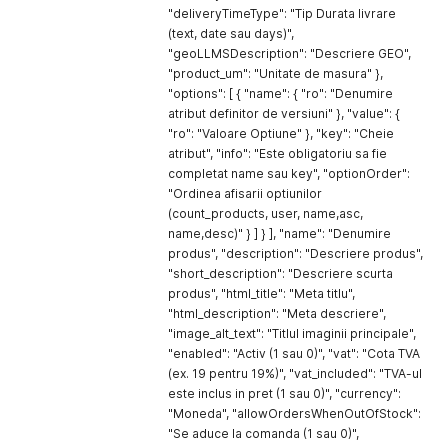
"deliveryTimeType": "Tip Durata livrare
(text, date sau days)",
"geoLLMSDescription": "Descriere GEO",
"product_um": "Unitate de masura" },
"options": [ { "name": { "ro": "Denumire
atribut definitor de versiuni" }, "value": {
"ro": "Valoare Optiune" }, "key": "Cheie
atribut", "info": "Este obligatoriu sa fie
completat name sau key", "optionOrder":
"Ordinea afisarii optiunilor
(count_products, user, name,asc,
name,desc)" } ] } ], "name": "Denumire
produs", "description": "Descriere produs",
"short_description": "Descriere scurta
produs", "html_title": "Meta titlu",
"html_description": "Meta descriere",
"image_alt_text": "Titlul imaginii principale",
"enabled": "Activ (1 sau 0)", "vat": "Cota TVA
(ex. 19 pentru 19%)", "vat_included": "TVA-ul
este inclus in pret (1 sau 0)", "currency":
"Moneda", "allowOrdersWhenOutOfStock":
"Se aduce la comanda (1 sau 0)",