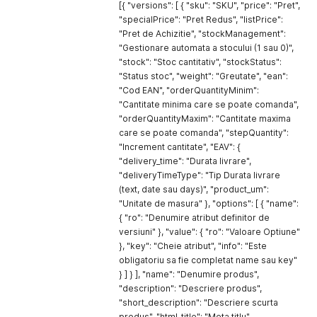
]
,
[{ "versions": [ { "sku": "SKU", "price": "Pret",
		\"attributes\"
:
[
"specialPrice": "Pret Redus", "listPrice":
{
"Pret de Achizitie", "stockManagement":
				\"name\"
:
{
"Gestionare automata a stocului (1 sau 0)",
					\"ro\"
:
 \"Material\"
,
"stock": "Stoc cantitativ", "stockStatus":
					\"en\"
:
 \"Material\"

"Status stoc", "weight": "Greutate", "ean":
}
,
"Cod EAN", "orderQuantityMinim":
				\"type\"
:
 \"dropdown\"
,
				\"value\"
"Cantitate minima care se poate comanda",
:
{
					\"ro\"
:
 \"Poliester\"
,
"orderQuantityMaxim": "Cantitate maxima
					\"en\"
:
 \"Polyester\"

care se poate comanda", "stepQuantity":
}
,
"Increment cantitate", "EAV": {
				\"key\"
:
 \"material\"
,
"delivery_time": "Durata livrare",
				\"displayInProductDetails\"
:
1
,
"deliveryTimeType": "Tip Durata livrare
				\"optionOrder\"
:
 \"name
,
asc\"

(text, date sau days)", "product_um":
}
"Unitate de masura" }, "options": [ { "name":
]
,
{ "ro": "Denumire atribut definitor de
		\"images\"
:
[
{
versiuni" }, "value": { "ro": "Valoare Optiune"
				\"url\"
:
 \"https
:
/
/
cdn
.
magazin
.
ro
/
img
/
softs
}, "key": "Cheie atribut", "info": "Este
				\"skus\"
:
[
obligatoriu sa fie completat name sau key"
					\"
SKU
-
RO
-
001
\"

} ] } ], "name": "Denumire produs",
]
"description": "Descriere produs",
}
"short_description": "Descriere scurta
]
,
produs", "html_title": "Meta titlu",