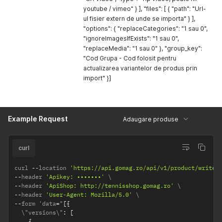
youtube / vimeo" } ], "files": [ { "path": "Url-
ul fisier extern de unde se importa" } ],
"options": { "replaceCategories": "1 sau 0",
"ignoreImagesIfExists": "1 sau 0",
"replaceMedia": "1 sau 0" }, "group_key":
"Cod Grupa - Cod folosit pentru
actualizarea variantelor de produs prin
import" }]
Example Request
Adaugare produse
curl
curl 
--
location 
'https://api.gomag.ro/api/v1/product/write/
--
header 
'Apikey: •••••••'
--
header 
'ApiShop: http://tennisshop.gomag.ro'
--
header 
'User-Agent: Mozilla/5.0'
--
form 'data
=
"
[
{
  \"versions\"
:
[
{