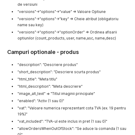
de versiuni
"base_price"
:
"Pret de baza al produsului"
,
"price"
:
"Pret de vanzare al produsului (dupa aplic
"versions"->"options"->"value" => Valoare Optiune
"stock"
:
"Stoc cantitativ"
,
"versions"->"options"->"key" => Cheie atribut (obligatoriu
"stockStatus"
:
"Status stoc"
,
name sau key)
"stockManagement"
:
"Gestioneaza automat stocul prod
"versions"->"options"->"optionOrder" => Ordinea afisarii
"versionAttributes"
:
{
"id Attribut"
:
{
optiunilor (count_products, user, name,asc, name,desc)
"name"
:
"Denumire atribut"
,
"value"
:
"Valoare atribut"
Campuri optionale - produs
}
}
"description": "Descriere produs"
}
,
{
"short_description": "Descriere scurta produs"
"id"
:
"ID intern al produsului"
,
"html_title": "Meta titlu"
"sku"
:
"SKU"
,
"html_description": "Meta descriere"
"base_price"
:
"Pret de baza al produsului"
,
"price"
:
"Pret de vanzare al produsului (dupa aplic
"image_alt_text" => "Titlul imaginii principale"
"stock"
:
"Stoc cantitativ"
,
"enabled": "Activ (1 sau 0)"
"stockStatus"
:
"Status stoc"
,
"vat": "Valoare numerica reprezentant cota TVA (ex. 19 pentru
"stockManagement"
:
"Gestioneaza automat stocul prod
"versionAttributes"
:
{
19%)"
"id Attribut"
:
{
"vat_included": "TVA-ul este inclus in pret (1 sau 0)"
"id"
:
"ID atribut"
,
"allowOrdersWhenOutOfStock": "Se aduce la comanda (1 sau
"name"
:
"Denumire atribut"
,
0)"