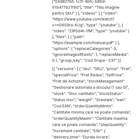
["04d827b5-1c1f-4bfc-b85d-
61b477b21f9d"], "title": "Titlu imagine
pentru SKU" } ], "videos": [ { "video":
"https://www.youtube.com/watch?
v=nG6S9ra-KUg", "type": "youtube" }, {
"video": "Z9fSd4t-rfM", "type": "youtube" }
], "files": [ { "path":
"https://example.com/manual.pdf" } ],
"options": { "replaceCategories": 0,
"ignoreImagesIfExists": 1, "replaceMedia":
0 }, "group_key": "Cod Grupa - 537" }]
[{ "versions": [ { "sku": "SKU", "price": "Pret",
"specialPrice": "Pret Redus", "listPrice":
"Pret de Achizitie", "stockManagement":
"Gestionare automata a stocului (1 sau 0)",
"stock": "Stoc cantitativ", "stockStatus":
"Status stoc", "weight": "Greutate", "ean":
"Cod EAN", "orderQuantityMinim":
"Cantitate minima care se poate comanda",
"orderQuantityMaxim": "Cantitate maxima
care se poate comanda", "stepQuantity":
"Increment cantitate", "EAV": {
"delivery_time": "Durata livrare",