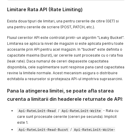
Limitare Rata API (Rate Limiting)
Exista doua tipuri de limitari, una pentru cererile de citire (GET) si
una pentru cererile de scriere (POST, PATCH, etc.).
Fluxul cererilor API este controlat printr-un algoritm "Leaky Bucket".
Limitarea se aplica la nivel de magazin si este aplicata pentru toate
accesarile prin API pentru acel magazin. In "bucket" este definita o
capacitate maxima (burst), iar cererile sunt procesate cu o rata fixa
(leak rate). Daca numarul de cereri depaseste capacitatea
disponibila, cele suplimentare sunt respinse pana cand capacitatea
revine la limitele normale. Acest mecanism asigura o distribuire
echitabila a resurselor si protejeaza API-ul impotriva suprasarcinii.
Pana la atingerea limitei, se poate afla starea
curenta a limitarii din headerele returnate de API:
Api-RateLimit-Read
/
Api-RateLimit-Write
- Rata cu
care sunt procesate cererile (cereri pe secunda). Implicit
este 1.
Api-RateLimit-Read-Burst
/
Api-RateLimit-Write-