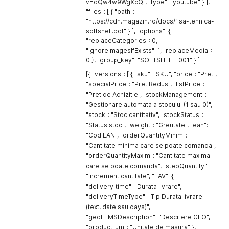
v=dQw4w9WgXcQ", "type": "youtube" } ],
  \"videos\"
:
[
{
"files": [ { "path":
{
"name"
:
{
"https://cdn.magazin.ro/docs/fisa-tehnica-
        \"video\"
:
 \"https
:
/
/
www
.
youtube
.
com
/
watch
?
v
=
nG6S9r
"ro"
:
"Nume atribut - system"
        \"type\"
:
 \"youtube\"

softshell.pdf" } ], "options": {
}
,
}
,
"replaceCategories": 0,
"type"
:
"multipleselect"
,
{
"value"
:
{
"ignoreImagesIfExists": 1, "replaceMedia":
        \"video\"
:
 \"Z9fSd4t
-
rfM\"
,
"ro"
:
"Rubber"
0 }, "group_key": "SOFTSHELL-001" } ]
        \"type\"
:
 \"youtube\"

}
,
[{ "versions": [ { "sku": "SKU", "price": "Pret",
}
"key"
:
"microchip"
"specialPrice": "Pret Redus", "listPrice":
]
,
}
"Pret de Achizitie", "stockManagement":
]
,
  \"options\"
:
{
"Gestionare automata a stocului (1 sau 0)",
"images"
:
[
      \"replaceCategories\"
:
0
,
{
"stock": "Stoc cantitativ", "stockStatus":
      \"ignoreImagesIfExists\"
:
1
"url"
:
"http://placeimg.com/640/480"
,
"Status stoc", "weight": "Greutate", "ean":
}
,
"skus"
:
[
"Cod EAN", "orderQuantityMinim":
  \"group_key\"
:
 \"Cod Grupa 
-
243
"b550d8a7-84bc-48ec-9ba1-5366efc48990"
"Cantitate minima care se poate comanda",
}
]
"'
]
"orderQuantityMaxim": "Cantitate maxima
}
care se poate comanda", "stepQuantity":
]
,
"Increment cantitate", "EAV": {
"videos"
:
[
"delivery_time": "Durata livrare",
{
"deliveryTimeType": "Tip Durata livrare
"video"
:
"https://www.youtube.com/watch?v=nG6S9ra
"type"
:
"youtube"
(text, date sau days)",
}
,
"geoLLMSDescription": "Descriere GEO",
{
"product_um": "Unitate de masura" },