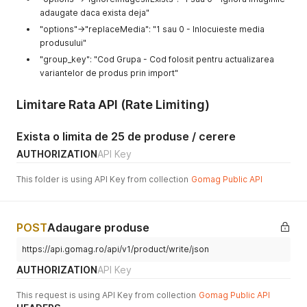
]
adaugate daca exista deja"
}
}
"options"->"replaceMedia": "1 sau 0 - Inlocuieste media
produsului"
"group_key": "Cod Grupa - Cod folosit pentru actualizarea
variantelor de produs prin import"
Limitare Rata API (Rate Limiting)
Exista o limita de 25 de produse / cerere
AUTHORIZATION
API Key
This folder is using API Key from collection
Gomag Public API
POST
Adaugare produse
https://api.gomag.ro/api/v1/product/write/json
AUTHORIZATION
API Key
This request is using API Key from collection
Gomag Public API