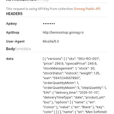
						\"key\"
:
 \"color\"

This request is using API Key from collection
Gomag Public API
}
HEADERS
]
}
]
,
Apikey
•••••••
		\"name\"
:
{
			\"ro\"
:
 \"Geaca Softshell Barbati\"
,
ApiShop
http://tennisshop.gomag.ro
			\"en\"
:
 \"Men Softshell Jacket\"

}
,
User-Agent
Mozilla/5.0
		\"description\"
:
{
Body
formdata
			\"ro\"
:
 \"Geaca impermeabila pentru sezonul rec
			\"en\"
:
 \"Waterproof jacket 
for
 the cold season
data
[ { "versions": [ { "sku": "SKU-RO-001",
}
,
"price": 299.9, "specialPrice": 249.9,
		\"short_description\"
:
{
"stockManagement": 1, "stock": 30,
			\"ro\"
:
 \"Geaca barbateasca impermeabila\"
,
			\"en\"
:
 \"Men waterproof jacket\"

"stockStatus": "instock", "weight": 1.25,
}
,
"ean": "5941234567890",
		\"html_title\"
:
{
"orderQuantityMinim": 1,
			\"ro\"
:
 \"Geaca Softshell Barbati 
-
 Nou\"
,
"orderQuantityMaxim": 5, "stepQuantity": 1,
			\"en\"
:
 \"Men Softshell Jacket 
-
 New\"

"EAV": { "delivery_time": "2025-01-10",
}
,
"deliveryTimeType": "date", "product_um":
		\"html_description\"
:
{
"buc" }, "options": [ { "name": { "en":
			\"ro\"
:
 \"Cumperi geaca softshell cu livrare ra
"Colour" }, "value": { "en": "Black" }, "key":
			\"en\"
:
 \"Buy the softshell jacket 
with
 fast de
"color" } ] } ], "name": { "en": "Men Softshell