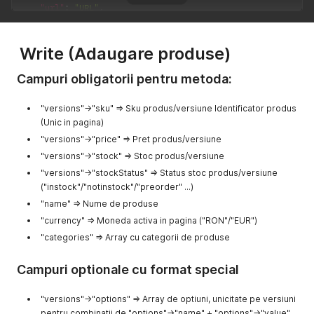
"url"
:
"URL"
,
"canonical_url"
:
"URL canonic"
,
"brand"
:
"Marca produs"
,
"categories"
:
{
Write (Adaugare produse)
"Branch 1"
:
[
{
Campuri obligatorii pentru metoda:
"id"
:
"ID-ul categoriei"
,
"name"
:
"Denumirea categoriei"
"versions"->"sku" => Sku produs/versiune Identificator produs
}
,
{
(Unic in pagina)
"id"
:
"ID-ul categoriei"
,
"versions"->"price" => Pret produs/versiune
"name"
:
"Denumirea categoriei"
"versions"->"stock" => Stoc produs/versiune
}
]
,
"versions"->"stockStatus" => Status stoc produs/versiune
"Branch 2"
:
[
("instock"/"notinstock"/"preorder" ...)
{
"name" => Nume de produse
"id"
:
"ID-ul categoriei"
,
"currency" => Moneda activa in pagina ("RON"/"EUR")
"name"
:
"Denumirea categoriei"
}
,
"categories" => Array cu categorii de produse
{
"id"
:
"ID-ul categoriei"
,
Campuri optionale cu format special
"name"
:
"Denumirea categoriei"
}
]
,
"versions"->"options" => Array de optiuni, unicitate pe versiuni
"..."
:
[
pentru combinatii de "options"->"name" + "options"->"value"