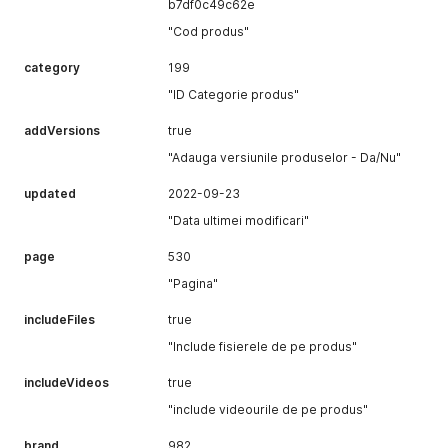
b7df0c49c62e
"Cod produs"
category
199
"ID Categorie produs"
addVersions
true
"Adauga versiunile produselor - Da/Nu"
updated
2022-09-23
"Data ultimei modificari"
page
530
"Pagina"
includeFiles
true
"Include fisierele de pe produs"
includeVideos
true
"include videourile de pe produs"
brand
982