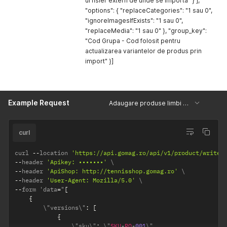
ul fisier extern de unde se importa" } ],
"options": { "replaceCategories": "1 sau 0",
"ignoreImagesIfExists": "1 sau 0",
"replaceMedia": "1 sau 0" }, "group_key":
"Cod Grupa - Cod folosit pentru
actualizarea variantelor de produs prin
import" }]
Example Request
Adaugare produse limbi multiple
curl
curl 
--
location 
'https://api.gomag.ro/api/v1/product/write/
--
header 
'Apikey: •••••••'
--
header 
'ApiShop: http://tennisshop.gomag.ro'
--
header 
'User-Agent: Mozilla/5.0'
--
form 'data
=
"
[
{
		\"versions\"
:
[
{
				\"sku\"
:
 \"
SKU
-
RO
-
001
\"
,