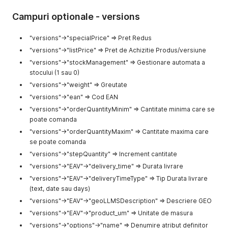
"id"
:
"ID atribut"
,
Campuri optionale - versions
"type"
:
"Tip atribut: dropdown, textinput, textarea
"name"
:
"Denumire atribut"
,
"value"
:
"Optiune"
"versions"->"specialPrice" => Pret Redus
}
,
"versions"->"listPrice" => Pret de Achizitie Produs/versiune
{
"versions"->"stockManagement" => Gestionare automata a
"id"
:
"ID atribut"
,
"type"
:
"Tip atribut multipleselect (accepta valori
stocului (1 sau 0)
"name"
:
"Denumire atribut"
,
"versions"->"weight" => Greutate
"value"
:
[
"versions"->"ean" => Cod EAN
"Optiune1"
,
"Optiune2"
,
"versions"->"orderQuantityMinim" => Cantitate minima care se
"..."
poate comanda
]
"versions"->"orderQuantityMaxim" => Cantitate maxima care
}
se poate comanda
]
,
"images"
"versions"->"stepQuantity" => Increment cantitate
:
[
"Imagine 1 (principala)"
,
"versions"->"EAV"->"delivery_time" => Durata livrare
"Imagine 2"
,
"versions"->"EAV"->"deliveryTimeType" => Tip Durata livrare
"..."
(text, date sau days)
]
,
"variations"
:
[
"versions"->"EAV"->"geoLLMSDescription" => Descriere GEO
{
"versions"->"EAV"->"product_um" => Unitate de masura
"id"
:
"ID intern al produsului"
,
"versions"->"options"->"name" => Denumire atribut definitor
"sku"
:
"SKU"
,