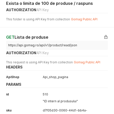
Exista o limita de 100 de produse / raspuns
AUTHORIZATION
API Key
This folder is using API Key from collection
Gomag Public API
GET
Lista de produse
https://api.gomag.ro/api/v1/product/read/json
AUTHORIZATION
API Key
This request is using API Key from collection
Gomag Public API
HEADERS
ApiShop
Api_shop_pagina
PARAMS
id
510
"ID intern al produsului"
sku
d7f05d30-0060-44d1-bb4a-