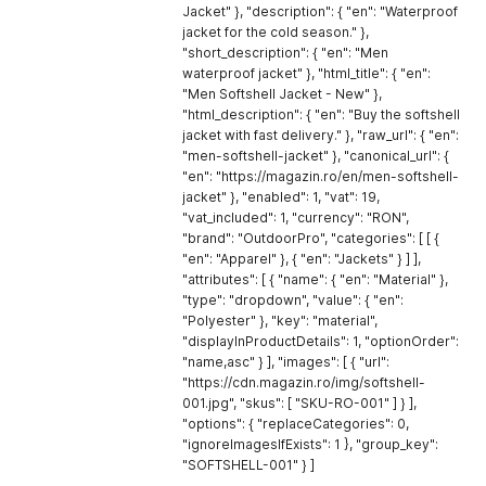
}
,
Jacket" }, "description": { "en": "Waterproof
		\"raw_url\"
:
{
jacket for the cold season." },
			\"ro\"
:
 \"geaca
-
softshell
-
barbati\"
,
"short_description": { "en": "Men
			\"en\"
:
 \"men
-
softshell
-
jacket\"

waterproof jacket" }, "html_title": { "en":
}
,
"Men Softshell Jacket - New" },
		\"canonical_url\"
:
{
"html_description": { "en": "Buy the softshell
			\"ro\"
:
 \"https
:
/
/
magazin
.
ro
/
geaca
-
softshell
-
ba
jacket with fast delivery." }, "raw_url": { "en":
			\"en\"
:
 \"https
:
/
/
magazin
.
ro
/
en
/
men
-
softshell
-
ja
"men-softshell-jacket" }, "canonical_url": {
}
,
"en": "https://magazin.ro/en/men-softshell-
		\"enabled\"
:
1
,
		\"vat\"
:
19
,
jacket" }, "enabled": 1, "vat": 19,
		\"vat_included\"
:
1
,
"vat_included": 1, "currency": "RON",
		\"currency\"
:
 \"
RON
\"
,
"brand": "OutdoorPro", "categories": [ [ {
		\"brand\"
:
 \"OutdoorPro\"
,
"en": "Apparel" }, { "en": "Jackets" } ] ],
		\"categories\"
:
[
"attributes": [ { "name": { "en": "Material" },
[
"type": "dropdown", "value": { "en":
{
"Polyester" }, "key": "material",
					\"ro\"
:
 \"Îmbrăcăminte\"
,
"displayInProductDetails": 1, "optionOrder":
					\"en\"
:
 \"Apparel\"

"name,asc" } ], "images": [ { "url":
}
,
"https://cdn.magazin.ro/img/softshell-
{
001.jpg", "skus": [ "SKU-RO-001" ] } ],
					\"ro\"
:
 \"Geci\"
,
"options": { "replaceCategories": 0,
					\"en\"
:
 \"Jackets\"

"ignoreImagesIfExists": 1 }, "group_key":
}
"SOFTSHELL-001" } ]
]