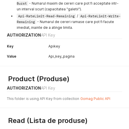
Burst
- Numarul maxim de cereri care pot fi acceptate intr-
un interval scurt (capacitatea "galetii").
Api-RateLimit-Read-Remaining
/
Api-RateLimit-Write-
Remaining
- Numarul de cereri ramase care pot fi facute
imediat, inainte de a atinge limita.
AUTHORIZATION
API Key
Key
Apikey
Value
Api_key_pagina
Product (Produse)
AUTHORIZATION
API Key
This folder is using API Key from collection
Gomag Public API
Read (Lista de produse)