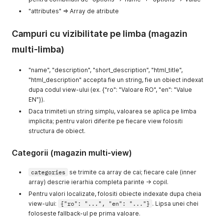
"..."
"attributes" => Array de atribute
]
}
,
Campuri cu vizibilitate pe limba (magazin
"weight"
:
"Greutatea produsului (kg)"
,
"enabled"
:
"Activ (0/1)"
,
multi-limba)
"parent"
:
"ID produs parinte"
,
"parent_sku"
:
"SKU produs parinte"
,
"group_key"
:
"Codul de grupare al variantelor de produs
"name", "description", "short_description", "html_title",
"stockManagement"
:
"Gestioneaza automat stocul produsul
"html_description" accepta fie un string, fie un obiect indexat
"stock"
:
"Stoc cantitativ"
,
dupa codul view-ului (ex. {"ro": "Valoare RO", "en": "Value
"stockStatus"
:
"Status stoc"
,
EN"}).
"base_price"
:
"Pret de baza al produsului"
,
Daca trimiteti un string simplu, valoarea se aplica pe limba
"price"
:
"Pret de vanzare al produsului (dupa aplicarea
"vat_included"
implicita; pentru valori diferite pe fiecare view folositi
:
"Pret include TVA (0/1)"
,
"vat"
:
"Valoare TVA"
,
structura de obiect.
"currency"
:
"Moneda"
,
"ecotax"
:
"Valoare taxa verde"
,
Categorii (magazin multi-view)
"um"
:
"Unitate de masura"
,
"html_title"
:
"Titlu html"
,
categories
se trimite ca array de cai; fiecare cale (inner
"html_description"
:
"Descrierere html"
,
array) descrie ierarhia completa parinte -> copil.
"customSearchKeys"
:
"Cuvinte cheie folosite la cautarea
"feedDescription"
:
"Descriere pentru feed-uri"
,
Pentru valori localizate, folositi obiecte indexate dupa cheia
"allowOrdersWhenOutOfStock"
:
"Produsul se aduce la coma
view-ului:
{"ro": "...", "en": "..."}
. Lipsa unei chei
"attributes"
:
[
foloseste fallback-ul pe prima valoare.
{