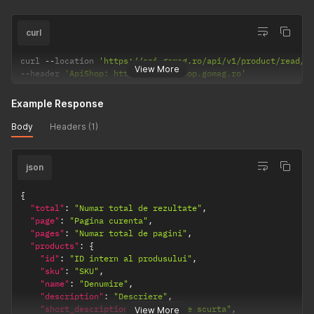
curl
curl 
--
location 
'https://api.gomag.ro/api/v1/product/read/j
View More
--
header 
'ApiShop: http://tennisshop.gomag.ro'
Example Response
Body
Headers (1)
json
{
"total"
:
"Numar total de rezultate"
,
"page"
:
"Pagina curenta"
,
"pages"
:
"Numar total de pagini"
,
"products"
:
{
"id"
:
"ID intern al produsului"
,
"sku"
:
"SKU"
,
"name"
:
"Denumire"
,
"description"
:
"Descriere"
,
"short_description"
:
"Descriere scurta"
,
View More