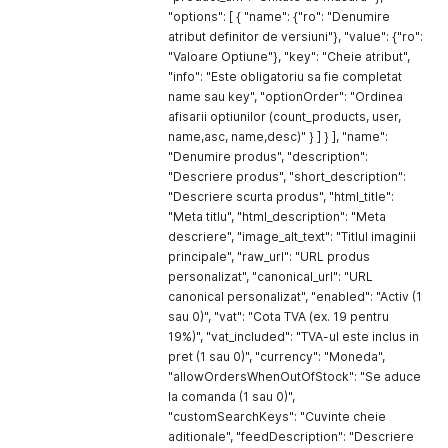
"video"
:
"Z9fSd4t-rfM"
,
"options": [ { "name": {"ro": "Denumire
"type"
:
"youtube"
atribut definitor de versiuni"}, "value": {"ro":
}
"Valoare Optiune"}, "key": "Cheie atribut",
]
,
"info": "Este obligatoriu sa fie completat
"options"
:
[
name sau key", "optionOrder": "Ordinea
{
afisarii optiunilor (count_products, user,
"replaceCategories"
:
0
,
"ignoreImagesIfExists"
name,asc, name,desc)" } ] } ], "name":
:
1
}
"Denumire produs", "description":
]
,
"Descriere produs", "short_description":
"group_key"
:
"Cod Grupa - 569"
"Descriere scurta produs", "html_title":
}
"Meta titlu", "html_description": "Meta
]
descriere", "image_alt_text": "Titlul imaginii
}
principale", "raw_url": "URL produs
personalizat", "canonical_url": "URL
canonical personalizat", "enabled": "Activ (1
sau 0)", "vat": "Cota TVA (ex. 19 pentru
19%)", "vat_included": "TVA-ul este inclus in
pret (1 sau 0)", "currency": "Moneda",
"allowOrdersWhenOutOfStock": "Se aduce
la comanda (1 sau 0)",
"customSearchKeys": "Cuvinte cheie
aditionale", "feedDescription": "Descriere