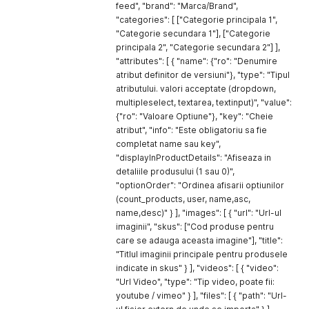
feed", "brand": "Marca/Brand",
"categories": [ ["Categorie principala 1",
"Categorie secundara 1"], ["Categorie
principala 2", "Categorie secundara 2"] ],
"attributes": [ { "name": {"ro": "Denumire
atribut definitor de versiuni"}, "type": "Tipul
atributului. valori acceptate (dropdown,
multipleselect, textarea, textinput)", "value":
{"ro": "Valoare Optiune"}, "key": "Cheie
atribut", "info": "Este obligatoriu sa fie
completat name sau key",
"displayInProductDetails": "Afiseaza in
detaliile produsului (1 sau 0)",
"optionOrder": "Ordinea afisarii optiunilor
(count_products, user, name,asc,
name,desc)" } ], "images": [ { "url": "Url-ul
imaginii", "skus": ["Cod produse pentru
care se adauga aceasta imagine"], "title":
"Titlul imaginii principale pentru produsele
indicate in skus" } ], "videos": [ { "video":
"Url Video", "type": "Tip video, poate fii:
youtube / vimeo" } ], "files": [ { "path": "Url-